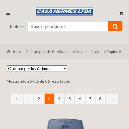
Ir
Ir
a
al
la
contenido
Fluke
navegación
Inicio
/
Equipos de Medida electrica
/
Fluke
/ Página 3
Mostrando 25–36 de 86 resultados
←
1
2
3
4
5
6
7
8
→