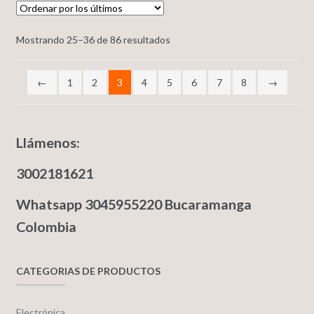
Mostrando 25–36 de 86 resultados
←
1
2
3
4
5
6
7
8
→
Llámenos:
3002181621
Whatsapp 3045955220 Bucaramanga
Colombia
CATEGORIAS DE PRODUCTOS
Electrónica