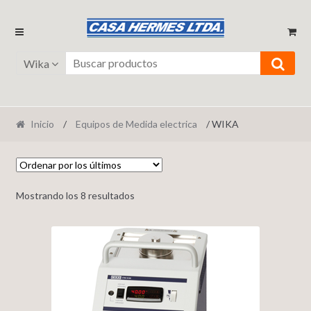
Ir
Ir
a
al
la
contenido
Wika
navegación
Inicio
/
Equipos de Medida electrica
/ WIKA
Mostrando los 8 resultados