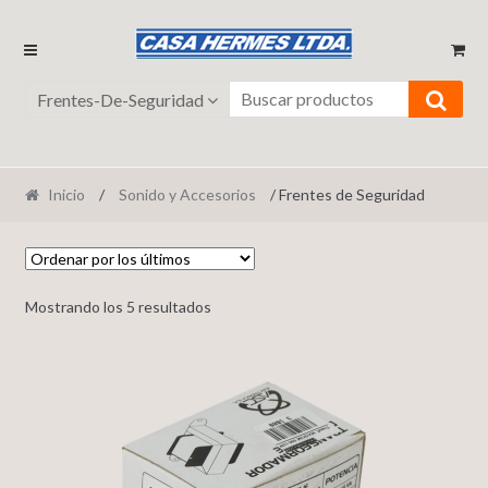
Ir
Ir
a
al
la
contenido
Frentes-De-Seguridad
navegación
Inicio
/
Sonido y Accesorios
/ Frentes de Seguridad
Mostrando los 5 resultados