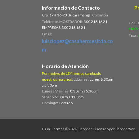
Información de Contacto
P
Cra. 17 # 36-23 Bucaramanga
, Colombia
Teléfonos MOSTRADOR:
300 218 16 21
Celul
EMPRESAS: 300 218 16 21
EMPR
Email:
Fijos:
luisclopez@casahermesltda.co
m
Horario de Atención
Por motivo de LEY hemos cambiado
nuestros horarios:
LLLunes :
Lunes 8:30am
a 5:30pm
Lunes a Viernes:
8:30am a 5:30pm
Sábado:
9:00am a 1:00pm
Domingo:
Cerrado
Casa Hermes ©2026.
Shopper
Diseñado por
ShopperWP
.