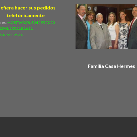
refiera hacer sus pedidos
telefónicamente
ares:
MOSTRADOR: 304 595 52 20
ESAS:
300 218 16 21
607 651 95 34
Familia Casa Hermes