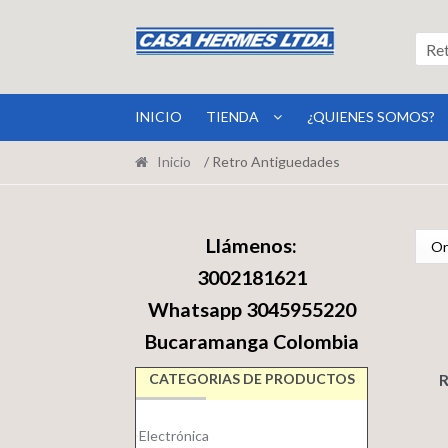
Ir
Ir
a
al
Re
la
contenido
navegación
INICIO
TIENDA
¿QUIENES SOMOS?
Inicio
/ Retro Antiguedades
Llámenos:
3002181621
Whatsapp 3045955220
Bucaramanga Colombia
CATEGORIAS DE PRODUCTOS
Electrónica