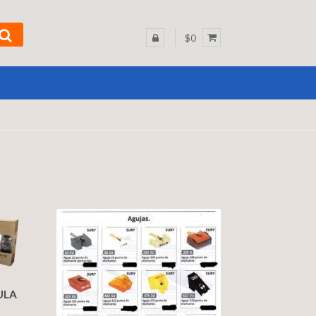
$0
ULA