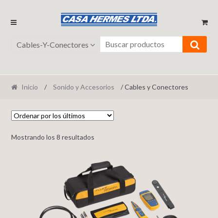
Ir
Ir
a
al
la
contenido
Cables-Y-Conectores
navegación
Inicio
/
Sonido y Accesorios
/ Cables y Conectores
Mostrando los 8 resultados