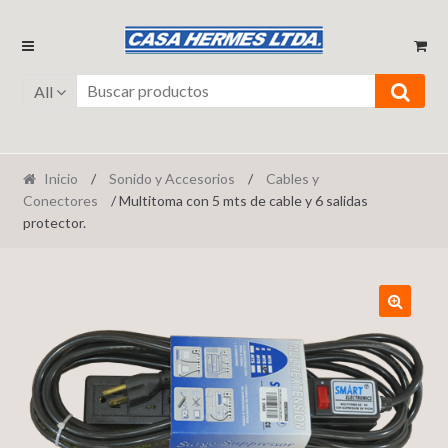
Ir
Ir
a
al
la
contenido
All
navegación
Inicio
/
Sonido y Accesorios
/
Cables y
Conectores
/ Multitoma con 5 mts de cable y 6 salidas
protector.