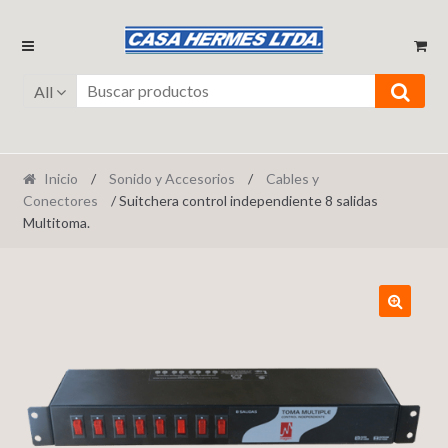
Ir
Ir
a
al
la
contenido
All
navegación
Inicio
/
Sonido y Accesorios
/
Cables y
Conectores
/ Suitchera control independiente 8 salidas
Multitoma.