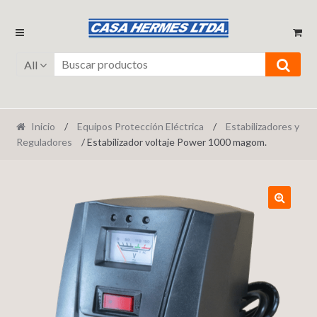
Ir
Ir
a
al
la
contenido
All
navegación
Inicio
/
Equipos Protección Eléctrica
/
Estabilizadores y
Reguladores
/ Estabilizador voltaje Power 1000 magom.