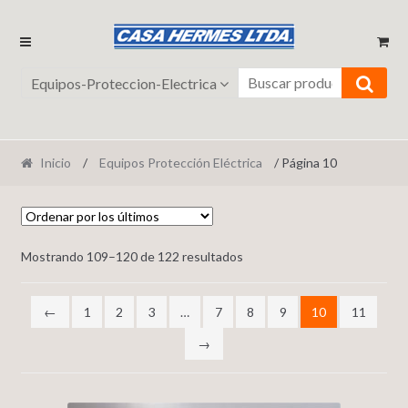
Ir
Ir
a
al
la
contenido
Equipos-Proteccion-Electrica
navegación
Inicio
/
Equipos Protección Eléctrica
/ Página 10
Mostrando 109–120 de 122 resultados
←
1
2
3
…
7
8
9
10
11
→