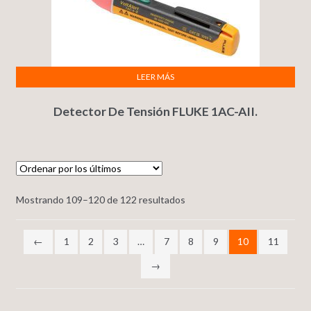
LEER MÁS
Detector De Tensión FLUKE 1AC-AII.
Mostrando 109–120 de 122 resultados
←
1
2
3
…
7
8
9
10
11
→