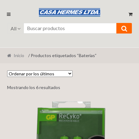
Ir
Ir
a
al
la
contenido
All
navegación
Inicio
/ Productos etiquetados “Baterías”
Mostrando los 6 resultados