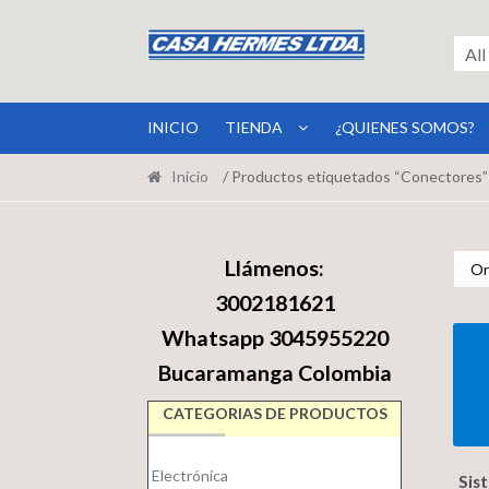
Ir
Ir
a
al
All
la
contenido
navegación
INICIO
TIENDA
¿QUIENES SOMOS?
Inicio
/ Productos etiquetados “Conectores”
Llámenos:
3002181621
Whatsapp 3045955220
Bucaramanga Colombia
CATEGORIAS DE PRODUCTOS
Electrónica
Sis