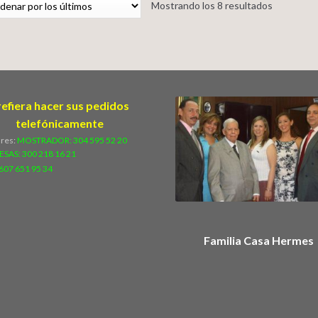
Mostrando los 8 resultados
refiera hacer sus pedidos
telefónicamente
ares:
MOSTRADOR: 304 595 52 20
ESAS:
300 218 16 21
607 651 95 34
Familia Casa Hermes