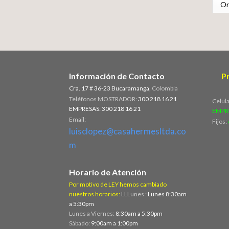
Información de Contacto
P
Cra. 17 # 36-23 Bucaramanga
, Colombia
Teléfonos MOSTRADOR:
300 218 16 21
Celul
EMPRESAS: 300 218 16 21
EMPR
Email:
Fijos:
luisclopez@casahermesltda.co
m
Horario de Atención
Por motivo de LEY hemos cambiado
nuestros horarios:
LLLunes :
Lunes 8:30am
a 5:30pm
Lunes a Viernes:
8:30am a 5:30pm
Sábado:
9:00am a 1:00pm