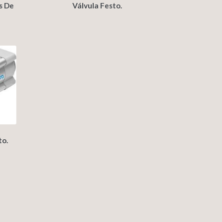
s De
Válvula Festo.
to.