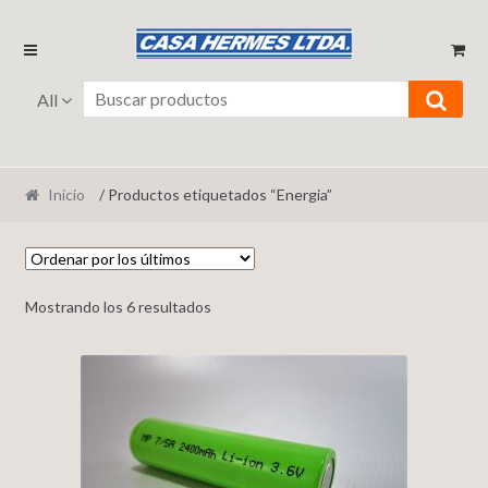
Ir
Ir
a
al
la
contenido
All
navegación
Inicio
/ Productos etiquetados “Energia”
Mostrando los 6 resultados