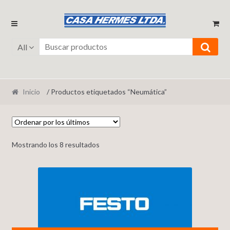
Ir
Ir
a
al
la
contenido
All
navegación
Inicio
/ Productos etiquetados “Neumática”
Mostrando los 8 resultados