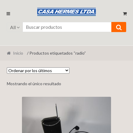
Ir
Ir
a
al
la
contenido
All
navegación
Inicio
/ Productos etiquetados “radio”
Mostrando el único resultado