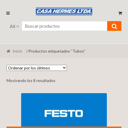
Ir
Ir
a
al
la
contenido
All
navegación
Inicio
/ Productos etiquetados “Tubos”
Mostrando los 8 resultados