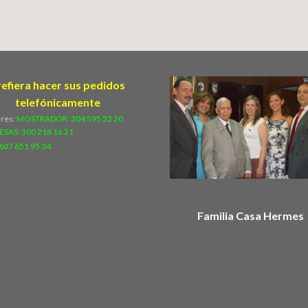
refiera hacer sus pedidos
telefónicamente
ares:
MOSTRADOR: 304 595 52 20
ESAS:
300 218 16 21
607 651 95 34
Familia Casa Hermes