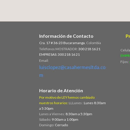
Información de Contacto
P
Cra. 17 # 36-23 Bucaramanga
, Colombia
Teléfonos MOSTRADOR:
300 218 16 21
Celul
EMPRESAS: 300 218 16 21
EMPR
Email:
Fijos:
luisclopez@casahermesltda.co
m
Horario de Atención
Por motivo de LEY hemos cambiado
nuestros horarios:
LLLunes :
Lunes 8:30am
a 5:30pm
Lunes a Viernes:
8:30am a 5:30pm
Sábado:
9:00am a 1:00pm
Domingo:
Cerrado