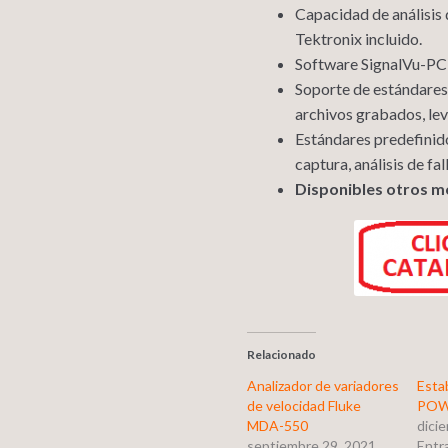
Capacidad de análisis 
Tektronix incluido
.
Software SignalVu-P
Soporte de estándares
archivos grabados,
le
Estándares predefinidos
captura, análisis de fa
Disponibles otros m
Relacionado
Analizador de variadores
Esta
de velocidad Fluke
POW
MDA-550
dici
septiembre 29, 2021
Entra