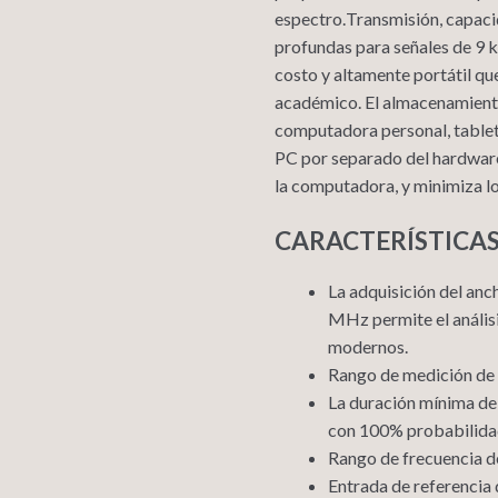
espectro.
Transmisión
,
capaci
profundas para señales de 9 
costo y altamente portátil qu
académico. El
almacenamient
computadora personal, tablet
PC
por separado del hardware 
la computadora,
y minimiza l
CARACTERÍSTICAS de
La adquisición del an
MHz permite el anális
modernos.
Rango de medición de
La duración mínima de
con 100%
probabilida
Rango de frecuencia d
Entrada de referencia 