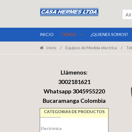
Ir
Ir
a
al
All
la
contenido
navegación
INICIO
TIENDA
¿QUIENES SOMOS?
Inicio
/
Equipos de Medida electrica
/
Tek
Llámenos:
3002181621
Whatsapp 3045955220
Bucaramanga Colombia
CATEGORIAS DE PRODUCTOS
Electrónica