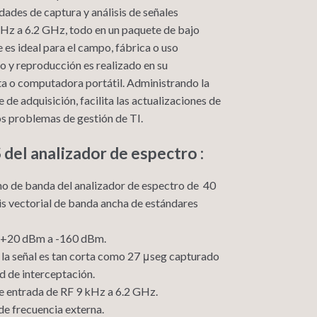
dades de captura y análisis de señales
kHz a
6.2 GHz, todo en un paquete de bajo
e es ideal para el campo,
fábrica o uso
o y reproducción es
realizado en su
a o computadora portátil.
Administrando la
de adquisición, facilita las actualizaciones de
os problemas de gestión de TI
.
l analizador de espectro :
cho de banda del analizador de espectro de 40
is vectorial de banda ancha de estándares
 +20 dBm a -160 dBm.
 la señal es tan corta como 27 μseg capturado
d de interceptación.
e entrada de RF
9 kHz a 6.2 GHz.
de frecuencia externa.