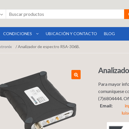
CONDICIONES
UBICACIÓN Y CONTACTO
BLOG
tronix
/ Analizador de espectro RSA-306B.
Analizado
Para mayor info
comuníquese co
(7)6804444. 
Email:
i
lui