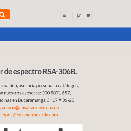
$0
r de espectro RSA-306B.
rmación, asesoría personal o catálogos,
n nuestros asesores: 300 5871 657,
Oficinas en Bucaramanga Cr 17 # 36-23
ngenieria@casahermesltda.com
sclopez@casahermesltda.com