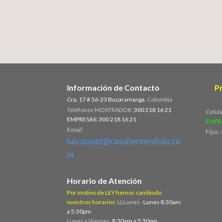
Información de Contacto
P
Cra. 17 # 36-23 Bucaramanga
, Colombia
Teléfonos MOSTRADOR:
300 218 16 21
Celul
EMPRESAS: 300 218 16 21
EMPR
Email:
Fijos:
luisclopez@casahermesltda.co
m
Horario de Atención
Por motivo de LEY hemos cambiado
nuestros horarios:
LLLunes :
Lunes 8:30am
a 5:30pm
Lunes a Viernes:
8:30am a 5:30pm