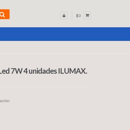
$0
 Led 7W 4 unidades ILUMAX.
nación