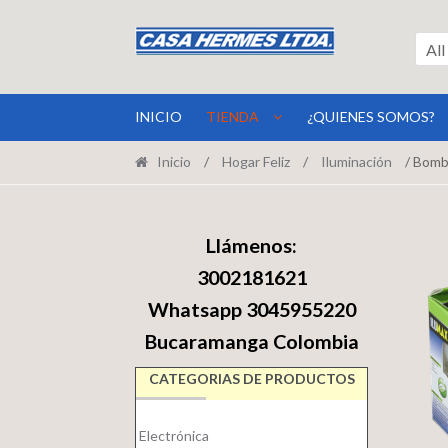
Ir
Ir
a
al
All
la
contenido
navegación
INICIO
TIENDA
¿QUIENES SOMOS?
Inicio
/
Hogar Feliz
/
Iluminación
/ Bomb
Llámenos:
3002181621
Whatsapp 3045955220
Bucaramanga Colombia
CATEGORIAS DE PRODUCTOS
Electrónica