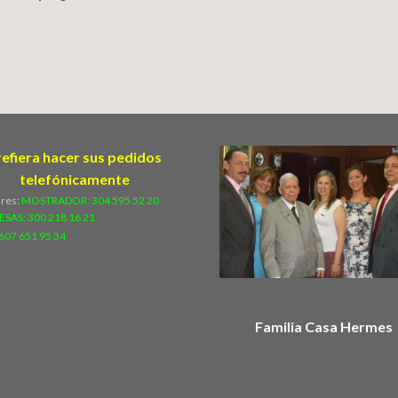
refiera hacer sus pedidos
telefónicamente
ares:
MOSTRADOR: 304 595 52 20
ESAS:
300 218 16 21
607 651 95 34
Familia Casa Hermes