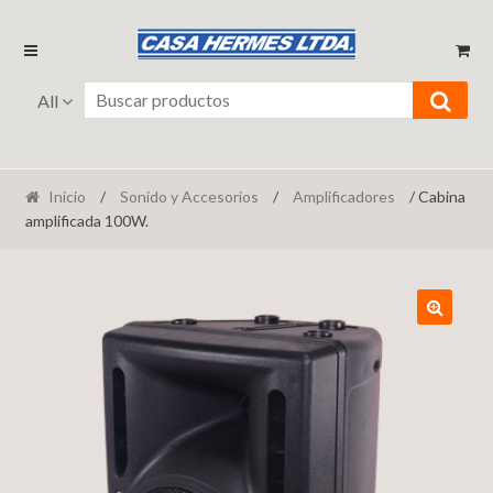
Ir
Ir
a
al
la
contenido
All
navegación
Inicio
/
Sonido y Accesorios
/
Amplificadores
/ Cabina
amplificada 100W.