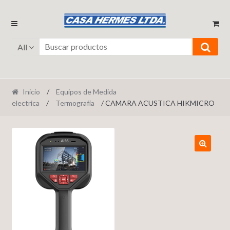
Ir
Ir
a
al
la
contenido
All
navegación
Inicio
/
Equipos de Medida
electrica
/
Termografía
/ CAMARA ACUSTICA HIKMICRO