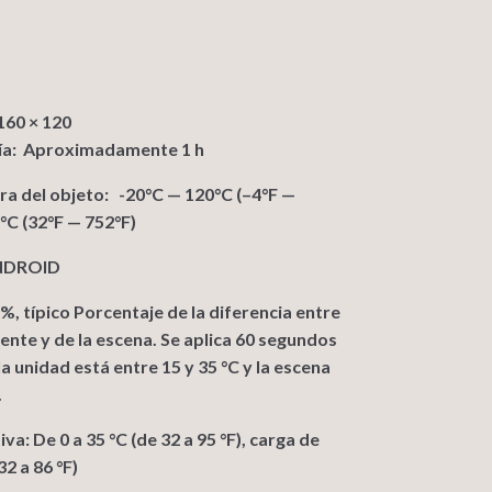
160 × 120
ría: Aproximadamente 1 h
a del objeto: -20°C — 120°C (–4°F —
°C (32°F — 752°F)
ANDROID
 %, típico Porcentaje de la diferencia entre
nte y de la escena. Se aplica 60 segundos
 la unidad está entre 15 y 35 °C y la escena
.
a: De 0 a 35 °C (de 32 a 95 °F), carga de
32 a 86 °F)