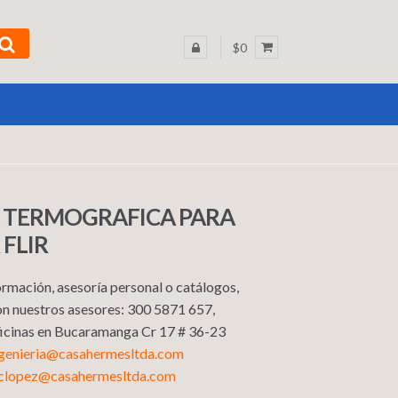
$0
 TERMOGRAFICA PARA
 FLIR
rmación, asesoría personal o catálogos,
n nuestros asesores: 300 5871 657,
Oficinas en Bucaramanga Cr 17 # 36-23
ngenieria@casahermesltda.com
sclopez@casahermesltda.com