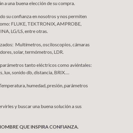
án a una buena elección de su compra.
o su confianza en nosotros y nos permiten
les como: FLUKE, TEKTRONIX, AMPROBE,
, LG/LS, entre otras.
izados: Multímetros, osciloscopios, cámaras
adores, solar, termómetros, LDR.
 parámetros tanto eléctricos como aviéntales:
, lux, sonido db, distancia, BRIX….
 Temperatura, humedad, presión, parámetros
virles y buscar una buena solución a sus
NOMBRE QUE INSPIRA CONFIANZA.