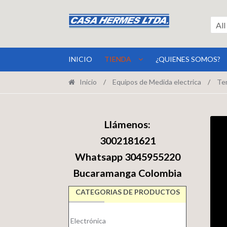
Ir
Ir
a
al
All
la
contenido
navegación
INICIO
TIENDA
¿QUIENES SOMOS?
Inicio
/
Equipos de Medida electrica
/
Te
Llámenos:
3002181621
Whatsapp 3045955220
Bucaramanga Colombia
CATEGORIAS DE PRODUCTOS
Electrónica