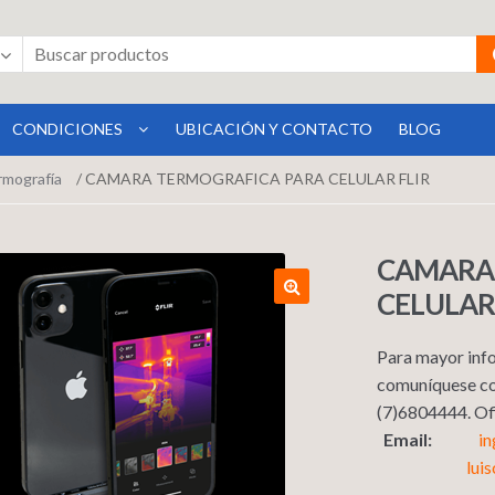
CONDICIONES
UBICACIÓN Y CONTACTO
BLOG
rmografía
/ CAMARA TERMOGRAFICA PARA CELULAR FLIR
CAMARA
CELULAR
Para mayor info
comuníquese co
(7)6804444. 
Email:
i
lui