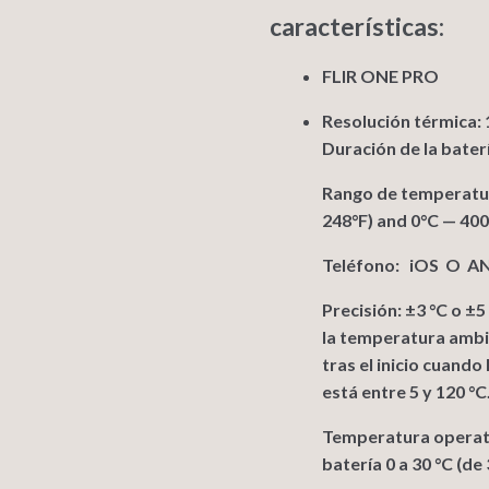
características:
FLIR ONE PRO
Resolución térmica: 
Duración de la bate
Rango de temperatur
248°F) and 0°C — 400
Teléfono: iOS O 
Precisión: ±3 °C o ±5
la temperatura ambie
tras el inicio cuando
está entre 5 y 120 °C
Temperatura operativ
batería 0 a 30 °C (de 