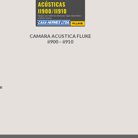
CAMARA ACUSTICA FLUKE
ii900 – ii910
re