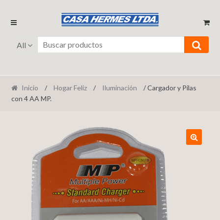
Ir
Ir
a
al
la
contenido
All
navegación
Inicio
/
Hogar Feliz
/
Iluminación
/ Cargador y Pilas
con 4 AA MP.