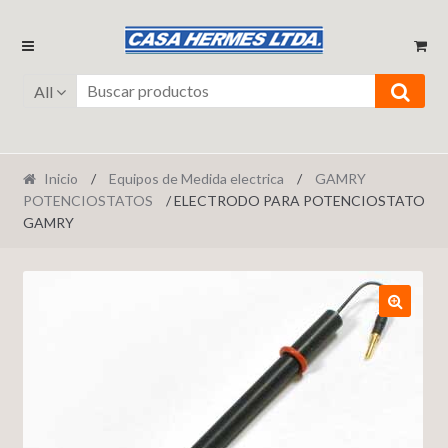
Ir
Ir
a
al
la
contenido
All
navegación
Inicio
/
Equipos de Medida electrica
/
GAMRY
POTENCIOSTATOS
/ ELECTRODO PARA POTENCIOSTATO
GAMRY