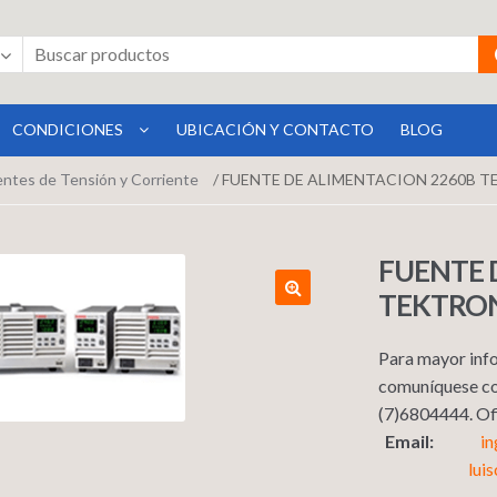
CONDICIONES
UBICACIÓN Y CONTACTO
BLOG
ntes de Tensión y Corriente
/ FUENTE DE ALIMENTACION 2260B T
FUENTE 
TEKTRON
Para mayor info
comuníquese co
(7)6804444. 
Email:
i
lui