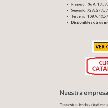
Primero:
36 A,
13,5 A,
Segundo:
72 A
, 27 A, 
Tercero:
108 A
, 40,5 
Disponibles otros m
Nuestra empresa
En nuestra tienda virtual enc