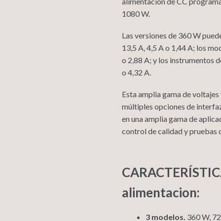
alimentacion de CC programab
1080 W.
Las versiones de 360 ​​W pued
13,5 A, 4,5 A o 1,44 A; los m
o 2,88 A; y los instrumentos 
o 4,32 A.
Esta amplia gama de voltajes 
múltiples opciones de interfaz
en una amplia gama de aplicac
control de calidad y pruebas 
CARACTERÍSTICA
alimentacion:
3 modelos.
360 ​​W, 