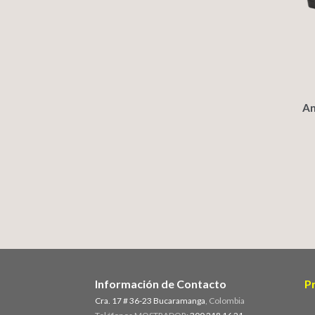
An
Información de Contacto
P
Cra. 17 # 36-23 Bucaramanga
, Colombia