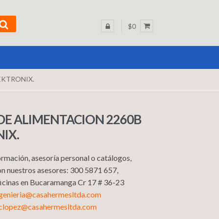
$0
EKTRONIX.
DE ALIMENTACION 2260B
IX.
rmación, asesoría personal o catálogos,
n nuestros asesores: 300 5871 657,
Oficinas en Bucaramanga Cr 17 # 36-23
ngenieria@casahermesltda.com
sclopez@casahermesltda.com