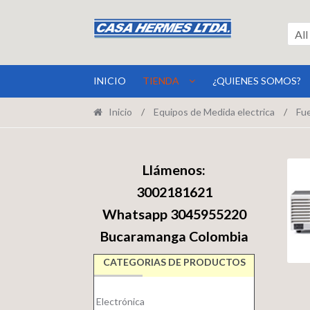
Ir
Ir
a
al
All
la
contenido
navegación
INICIO
TIENDA
¿QUIENES SOMOS?
Inicio
/
Equipos de Medida electrica
/
Fue
Llámenos:
3002181621
Whatsapp 3045955220
Bucaramanga Colombia
CATEGORIAS DE PRODUCTOS
Electrónica