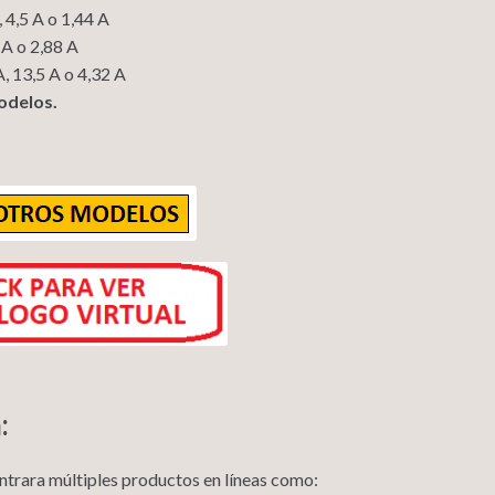
 4,5 A o 1,44 A
9 A o 2,88 A
A, 13,5 A o 4,32 A
odelos.
:
ontrara múltiples productos en líneas como: