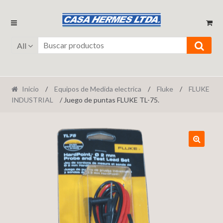
Ir
Ir
a
al
la
contenido
All
navegación
Inicio
/
Equipos de Medida electrica
/
Fluke
/
FLUKE
INDUSTRIAL
/ Juego de puntas FLUKE TL-75.