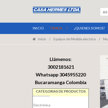
Ir
Ir
a
al
All
la
contenido
navegación
INICIO
TIENDA
¿QUIENES SOMOS?
Inicio
/
Equipos de Medida electrica
/
Mu
Llámenos:
3002181621
Whatsapp 3045955220
Bucaramanga Colombia
CATEGORIAS DE PRODUCTOS
Electrónica