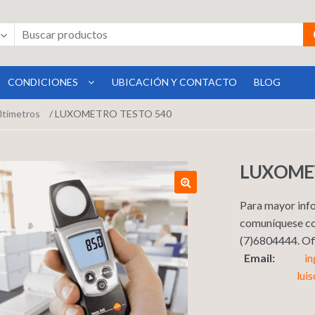
CONDICIONES
UBICACIÓN Y CONTACTO
BLOG
ltímetros
/ LUXOMETRO TESTO 540
LUXOMET
Para mayor info
comuníquese co
(7)6804444. 
Email:
i
lui