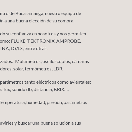
centro de Bucaramanga, nuestro equipo de
án a una buena elección de su compra.
o su confianza en nosotros y nos permiten
les como: FLUKE, TEKTRONIX, AMPROBE,
, LG/LS, entre otras.
izados: Multímetros, osciloscopios, cámaras
adores, solar, termómetros, LDR.
 parámetros tanto eléctricos como aviéntales:
, lux, sonido db, distancia, BRIX….
 Temperatura, humedad, presión, parámetros
virles y buscar una buena solución a sus