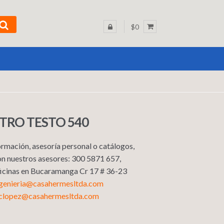
$0
RO TESTO 540
rmación, asesoría personal o catálogos,
n nuestros asesores: 300 5871 657,
Oficinas en Bucaramanga Cr 17 # 36-23
ngenieria@casahermesltda.com
sclopez@casahermesltda.com