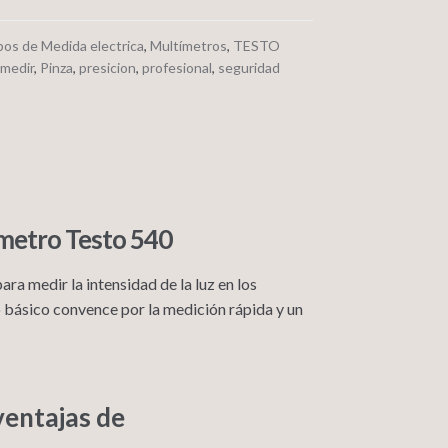
pos de Medida electrica
,
Multímetros
,
TESTO
medir
,
Pinza
,
presicion
,
profesional
,
seguridad
metro Testo 540
ara medir la intensidad de la luz en los
 básico convence por la medición rápida y un
ventajas de