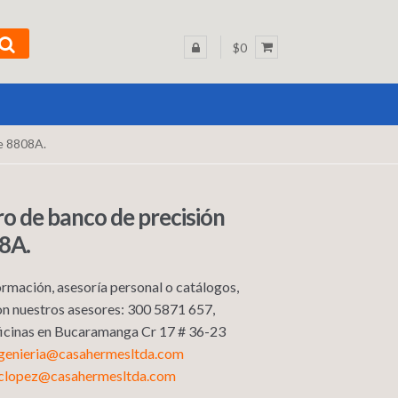
$0
e 8808A.
o de banco de precisión
8A.
rmación, asesoría personal o catálogos,
n nuestros asesores: 300 5871 657,
Oficinas en Bucaramanga Cr 17 # 36-23
ngenieria@casahermesltda.com
sclopez@casahermesltda.com