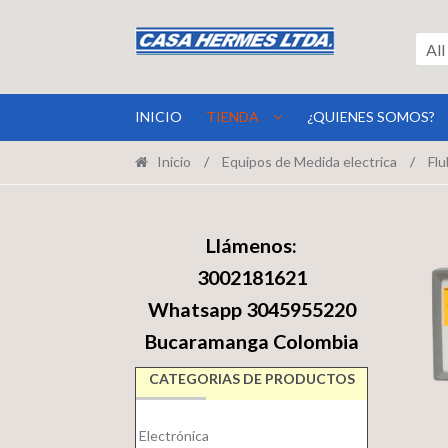
Ir
Ir
a
al
All
la
contenido
navegación
INICIO
TIENDA
¿QUIENES SOMOS?
Inicio
/
Equipos de Medida electrica
/
Flu
Llámenos:
3002181621
Whatsapp 3045955220
Bucaramanga Colombia
CATEGORIAS DE PRODUCTOS
Electrónica