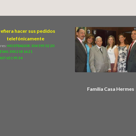
refiera hacer sus pedidos
telefónicamente
ares:
MOSTRADOR: 304 595 52 20
ESAS:
300 218 16 21
607 651 95 34
Familia Casa Hermes