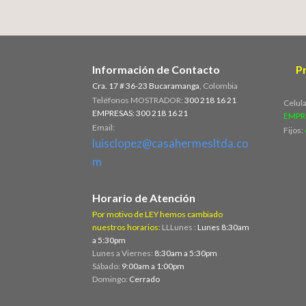
Información de Contacto
P
Cra. 17 # 36-23 Bucaramanga
, Colombia
Teléfonos MOSTRADOR:
300 218 16 21
Celul
EMPRESAS: 300 218 16 21
EMPR
Email:
Fijos:
luisclopez@casahermesltda.co
m
Horario de Atención
Por motivo de LEY hemos cambiado
nuestros horarios:
LLLunes :
Lunes 8:30am
a 5:30pm
Lunes a Viernes:
8:30am a 5:30pm
Sábado:
9:00am a 1:00pm
Domingo:
Cerrado