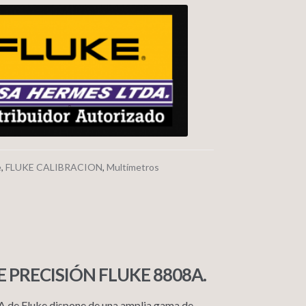
e
,
FLUKE CALIBRACION
,
Multímetros
 PRECISIÓN FLUKE 8808A.
A de Fluke dispone de una amplia gama de