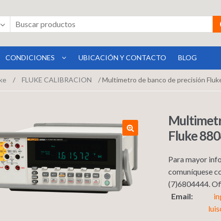
CONDICIONES
UBICACIÓN Y CONTACTO
BLOG
ke
/
FLUKE CALIBRACION
/ Multimetro de banco de precisión Fluk
Multimetr
Fluke 880
Para mayor info
comuníquese co
(7)6804444. 
Email:
i
lui