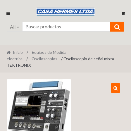
Ir
Ir
a
al
la
contenido
All
navegación
Inicio
/
Equipos de Medida
electrica
/
Osciloscopios
/ Osciloscopio de señal mixta
TEKTRONIX