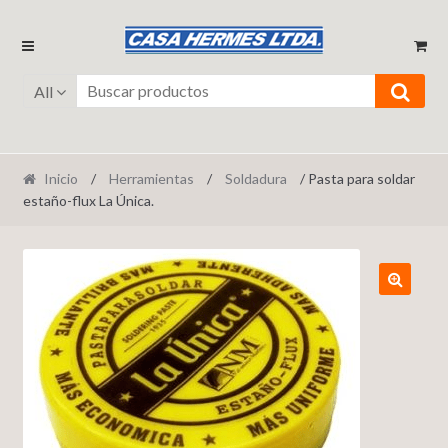
Ir
Ir
a
al
la
contenido
All
navegación
Inicio
/
Herramientas
/
Soldadura
/ Pasta para soldar
estaño-flux La Única.