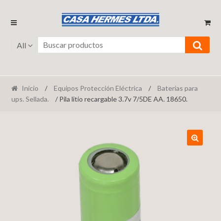
Ir
Ir
a
al
la
contenido
All
navegación
Inicio
/
Equipos Protección Eléctrica
/
Baterias para
ups. Sellada.
/ Pila litio recargable 3.7v 7/5DE AA. 18650.