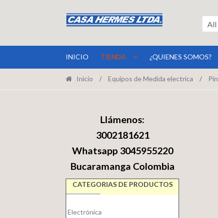
Ir
Ir
a
al
All
la
contenido
navegación
INICIO
TIENDA
¿QUIENES SOMOS?
Inicio
/
Equipos de Medida electrica
/
Pin
Llámenos:
3002181621
Whatsapp 3045955220
Bucaramanga Colombia
CATEGORIAS DE PRODUCTOS
Electrónica