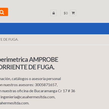
$0
TE DE FUGA.
perimetrica AMPROBE
ORRIENTE DE FUGA.
ación, catálogos o asesoría personal
n nuestros asesores: 3005871657,
n nuestras oficina de Bucaramanga Cr 17 # 36
: ingenieria@casahermesltda.com,
ahermesltda.com.