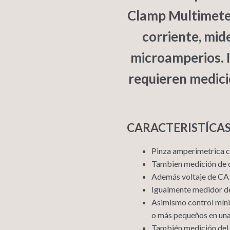
Clamp Multimete
corriente, mid
microamperios. I
requieren medici
CARACTERISTÍCA
Pinza amperimetrica c
Tambien medición de c
Además voltaje de CA
Igualmente medidor de
Asimismo control mín
o más pequeños en una
También medición del v