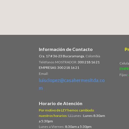
Información de Contacto
P
Cra. 17 # 36-23 Bucaramanga
, Colombia
Teléfonos MOSTRADOR:
300 218 16 21
Celul
EMPRESAS: 300 218 16 21
EMPR
Email:
Fijos:
luisclopez@casahermesltda.co
m
Horario de Atención
Por motivo de LEY hemos cambiado
nuestros horarios:
LLLunes :
Lunes 8:30am
a 5:30pm
Lunes a Viernes:
8:30am a 5:30pm