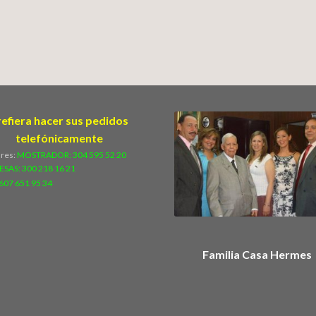
refiera hacer sus pedidos
telefónicamente
ares:
MOSTRADOR: 304 595 52 20
ESAS:
300 218 16 21
607 651 95 34
Familia Casa Hermes