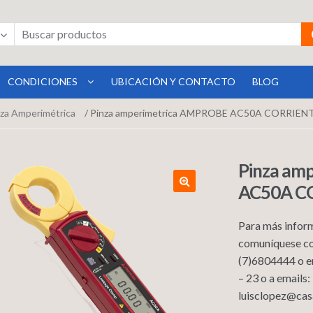
CONDICIONES
UBICACIÓN Y CONTACTO
BLOG
za Amperimétrica
/ Pinza amperimetrica AMPROBE AC50A CORRIEN
Pinza am
AC50A C
Para más inform
comuníquese co
(7)6804444 o e
– 23 o a emails
luisclopez@cas