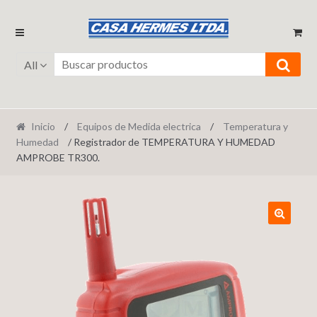
Ir
Ir
a
al
la
contenido
All
navegación
Inicio
/
Equipos de Medida electrica
/
Temperatura y
Humedad
/ Registrador de TEMPERATURA Y HUMEDAD
AMPROBE TR300.