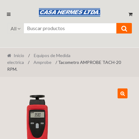
Ir
Ir
a
al
la
contenido
All
navegación
Inicio
/
Equipos de Medida
electrica
/
Amprobe
/ Tacometro AMPROBE TACH-20
RPM.