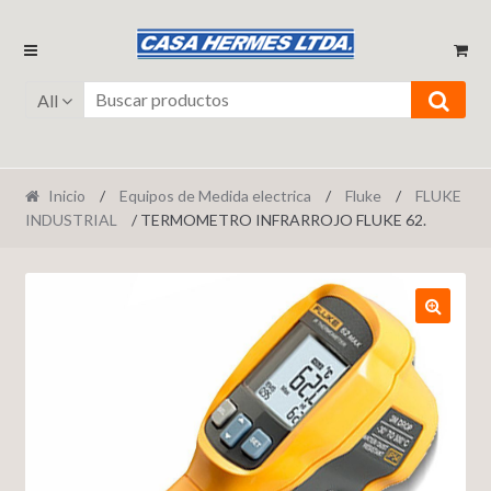
Ir
Ir
a
al
la
contenido
All
navegación
Inicio
/
Equipos de Medida electrica
/
Fluke
/
FLUKE
INDUSTRIAL
/ TERMOMETRO INFRARROJO FLUKE 62.