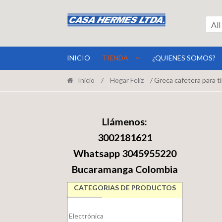
Ir
Ir
a
al
All
la
contenido
navegación
INICIO
TIENDA
¿QUIENES SOMOS?
Inicio
/
Hogar Feliz
/ Greca cafetera para ti
Llámenos:
3002181621
Whatsapp 3045955220
Bucaramanga Colombia
CATEGORIAS DE PRODUCTOS
Electrónica