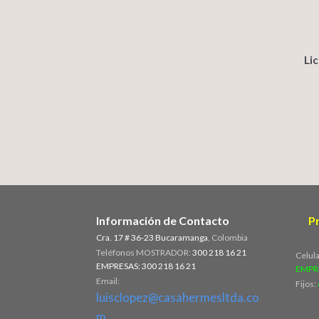
Li
Información de Contacto
P
Cra. 17 # 36-23 Bucaramanga
, Colombia
Teléfonos MOSTRADOR:
300 218 16 21
Celul
EMPRESAS: 300 218 16 21
EMPR
Email:
Fijos:
luisclopez@casahermesltda.co
m