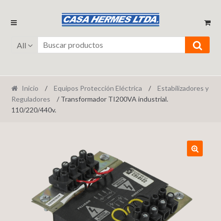
Ir
Ir
a
al
la
contenido
All
navegación
Inicio
/
Equipos Protección Eléctrica
/
Estabilizadores y
Reguladores
/ Transformador TI200VA industrial.
110/220/440v.