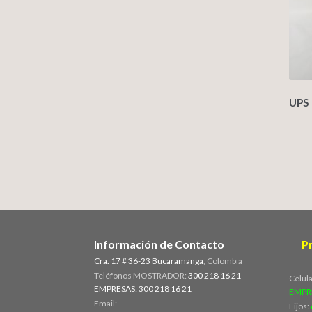
UPS 
Información de Contacto
P
Cra. 17 # 36-23 Bucaramanga
, Colombia
Teléfonos MOSTRADOR:
300 218 16 21
Celul
EMPRESAS: 300 218 16 21
EMPR
Email:
Fijos: