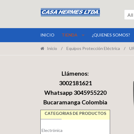
Ir
Ir
a
al
All
la
contenido
navegación
INICIO
TIENDA
¿QUIENES SOMOS?
Inicio
/
Equipos Protección Eléctrica
/
U
Llámenos:
3002181621
Whatsapp 3045955220
Bucaramanga Colombia
CATEGORIAS DE PRODUCTOS
Electrónica