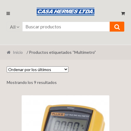
Ir
Ir
a
al
la
contenido
All
navegación
Inicio
/ Productos etiquetados “Multímetro”
Mostrando los 9 resultados