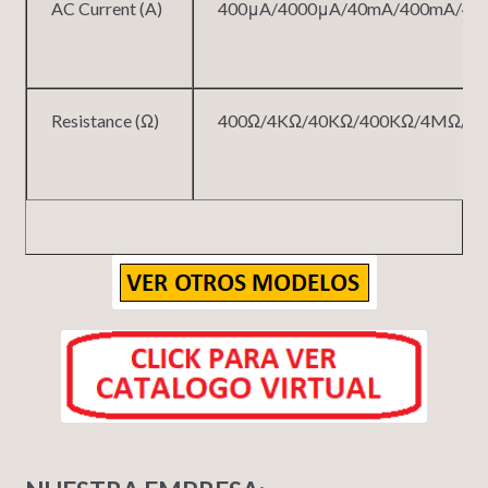
AC Current (A)
400μA/4000μA/40mA/400mA/4A
Resistance (Ω)
400Ω/4KΩ/40KΩ/400KΩ/4MΩ/4