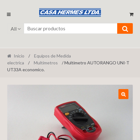
Ir
Ir
a
al
la
contenido
All
navegación
Inicio
/
Equipos de Medida
electrica
/
Multímetros
/ Multimetro AUTORANGO UNI-T
UT33A economico.