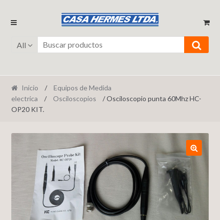
Ir
Ir
a
al
la
contenido
All
navegación
Inicio
/
Equipos de Medida
electrica
/
Osciloscopios
/ Osciloscopio punta 60Mhz HC-
OP20 KIT.