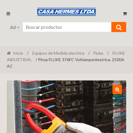
Ir
Ir
a
al
la
contenido
All
navegación
Inicio
/
Equipos de Medida electrica
/
Fluke
/
FLUKE
INDUSTRIAL
/ Pinza FLUKE 376FC Voltiamperimetrica. 2500A
AC