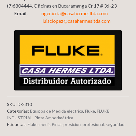
(7)6804444. Oficinas en Bucaramanga Cr 17 # 36-23
Email:
ingenieria@casahermesltda.com
luisclopez@casahermesltda.com
SKU:
D-2310
Categorías:
Equipos de Medida electrica
,
Fluke
,
FLUKE
INDUSTRIAL
,
Pinza Amperimétrica
Etiquetas:
Fluke
,
medir
,
Pinza
,
presicion
,
profesional
,
seguridad