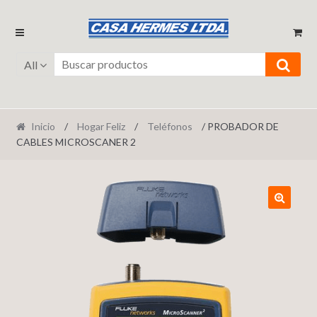
Ir
Ir
a
al
la
contenido
All
navegación
Inicio
/
Hogar Feliz
/
Teléfonos
/ PROBADOR DE
CABLES MICROSCANER 2