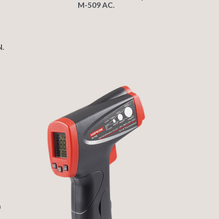
M-509 AC.
.
a