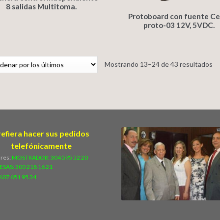
8 salidas Multitoma.
Protoboard con fuente Ce
proto-03 12V, 5VDC.
Mostrando 13–24 de 43 resultados
refiera hacer sus pedidos
telefónicamente
ares:
MOSTRADOR: 304 595 52 20
ESAS:
300 218 16 21
607 651 95 34