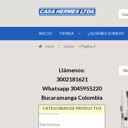
Ir
Ir
a
al
Va
la
contenido
navegación
INICIO
TIENDA
¿QUIENES SOMOS?
Inicio
/
Varios
/ Página 2
Llámenos:
3002181621
Whatsapp 3045955220
Bucaramanga Colombia
CATEGORIAS DE PRODUCTOS
Electrónica