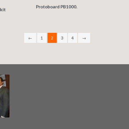
Protoboard PB1000.
kit
←
1
2
3
4
→