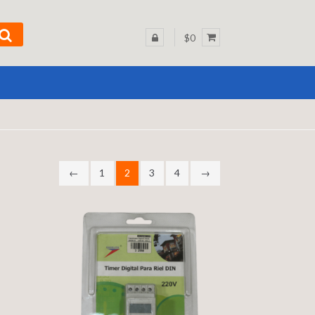
$0
←
1
2
3
4
→