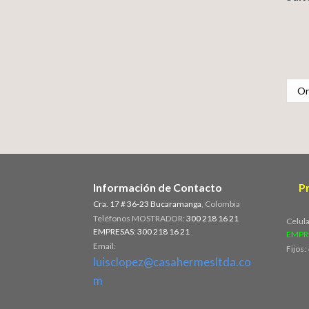
Información de Contacto
P
Cra. 17 # 36-23 Bucaramanga
, Colombia
Teléfonos MOSTRADOR:
300 218 16 21
Celul
EMPRESAS: 300 218 16 21
EMPR
Email:
Fijos:
luisclopez@casahermesltda.co
m