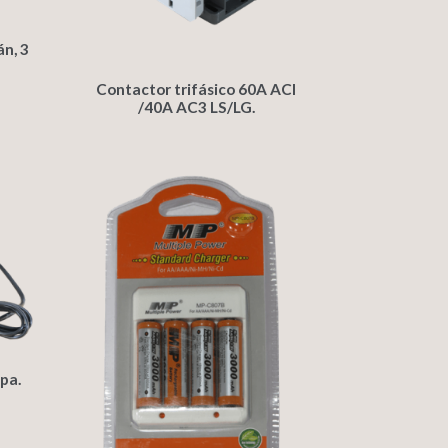
n, 3
Contactor trifásico 60A ACI
/40A AC3 LS/LG.
pa.