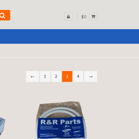
$0
←
1
2
3
4
→