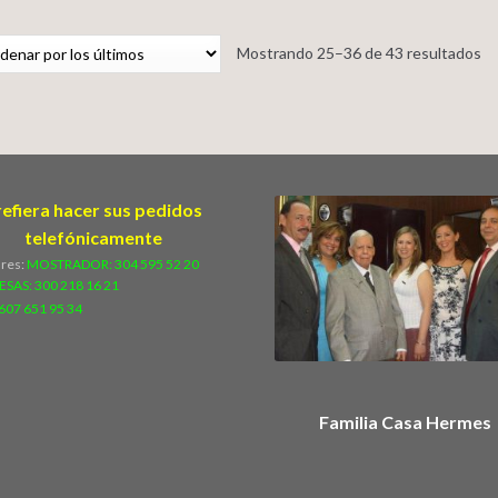
Mostrando 25–36 de 43 resultados
refiera hacer sus pedidos
telefónicamente
ares:
MOSTRADOR: 304 595 52 20
ESAS:
300 218 16 21
607 651 95 34
Familia Casa Hermes