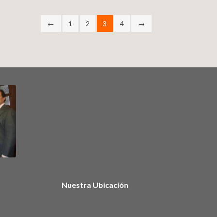
←
1
2
3
4
→
Nuestra Ubicación