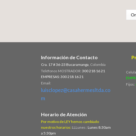
Información de Contacto
P
Cra. 17 # 36-23 Bucaramanga
, Colombia
Teléfonos MOSTRADOR:
300 218 16 21
Celul
EMPRESAS: 300 218 16 21
EMPR
Email:
Fijos:
luisclopez@casahermesltda.co
m
Horario de Atención
Por motivo de LEY hemos cambiado
nuestros horarios:
LLLunes :
Lunes 8:30am
a 5:30pm