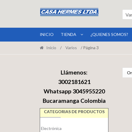
Ir
Ir
a
al
Va
la
contenido
navegación
INICIO
TIENDA
¿QUIENES SOMOS?
Inicio
/
Varios
/ Página 3
Llámenos:
3002181621
Whatsapp 3045955220
Bucaramanga Colombia
CATEGORIAS DE PRODUCTOS
Electrónica