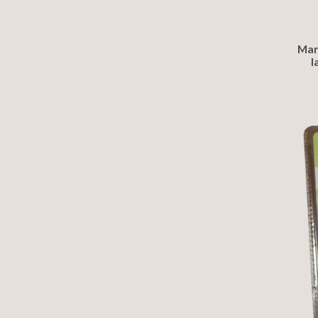
Man
l